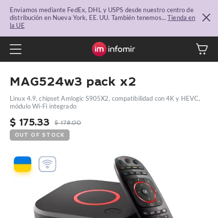
Enviamos mediante FedEx, DHL y USPS desde nuestro centro de
distribución en Nueva York, EE. UU. También tenemos...
Tienda en
la UE
MAG524w3 pack x2
Linux 4.9, chipset Amlogic S905X2, compatibilidad con 4K y HEVC,
módulo Wi-Fi integrado
$
175.33
$
178.00
OUT OF STOCK