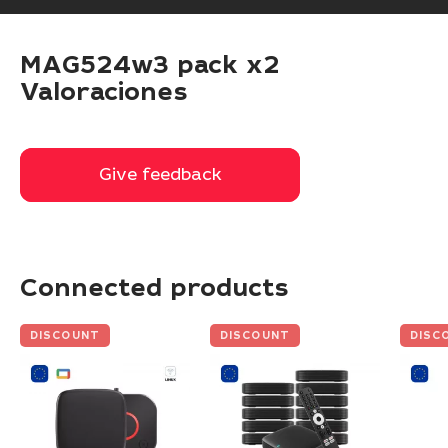
MAG524w3 pack x2
Valoraciones
Give feedback
Give feedback
Connected products
DISCOUNT
DISCOUNT
DISC