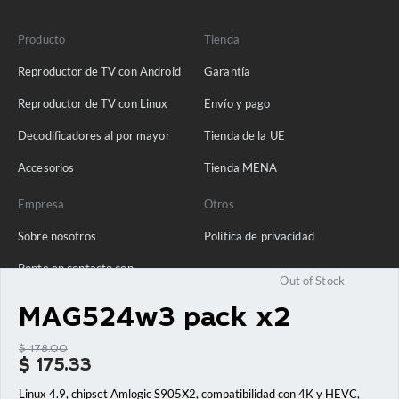
Producto
Tienda
Reproductor de TV con Android
Garantía
Reproductor de TV con Linux
Envío y pago
Decodificadores al por mayor
Tienda de la UE
Accesorios
Tienda MENA
Empresa
Otros
Sobre nosotros
Política de privacidad
Ponte en contacto con
Out of Stock
Blog
MAG524w3 pack x2
Preguntas frecuentes
$
178.00
El
$
175.33
precio
El
original
Linux 4.9, chipset Amlogic S905X2, compatibilidad con 4K y HEVC,
precio