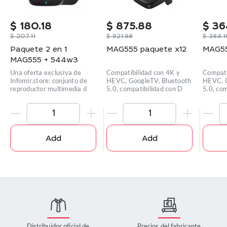
$
180.18
$
875.88
$
36
$
207.11
$
921.98
$
384.1
Paquete 2 en 1
MAG555 paquete x12
MAG55
MAG555 + 544w3
Una oferta exclusiva de
Compatibilidad con 4K y
Compati
Infomir.store: conjunto de
HEVC, GoogleTV, Bluetooth
HEVC, G
reproductor multimedia d
5.0, compatibilidad con D
5.0, co
Add
Add
Distribuidor oficial de
Precios del fabricante