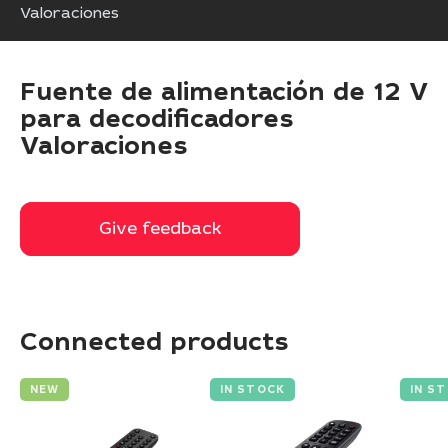
Valoraciones
Fuente de alimentación de 12 V
para decodificadores
Valoraciones
Give feedback
Give feedback
Connected products
NEW
IN STOCK
IN S