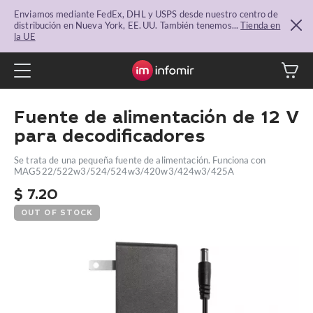
Enviamos mediante FedEx, DHL y USPS desde nuestro centro de
distribución en Nueva York, EE. UU. También tenemos...
Tienda en
la UE
Fuente de alimentación de 12 V
para decodificadores
Se trata de una pequeña fuente de alimentación. Funciona con
MAG522/522w3/524/524w3/420w3/424w3/425A
$
7.20
OUT OF STOCK