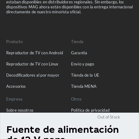
estaban disponibles en distribuidores regionales. Sin embargo, los
dispositivos MAG ahora están disponibles con la entrega internacional
directamente de nuestro minorista oficial.
Producto
Tienda
Reproductor de TV con Android
Garantía
Reproductor de TV con Linux
Envío y pago
Decodificadores al por mayor
Tienda de la UE
Accesorios
Tienda MENA
Empresa
Otros
Sobre nosotros
Política de privacidad
Out of Stock
Ponte en contacto con
Fuente de alimentación
Blog