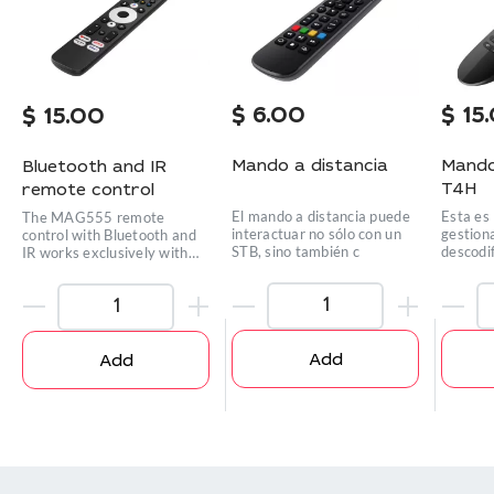
$
6.00
$
15
$
15.00
Mando a distancia
Mando
Bluetooth and IR
T4H
remote control
El mando a distancia puede
Esta es
The MAG555 remote
interactuar no sólo con un
gestiona
control with Bluetooth and
STB, sino también c
descodif
IR works exclusively with
the
Add
Add