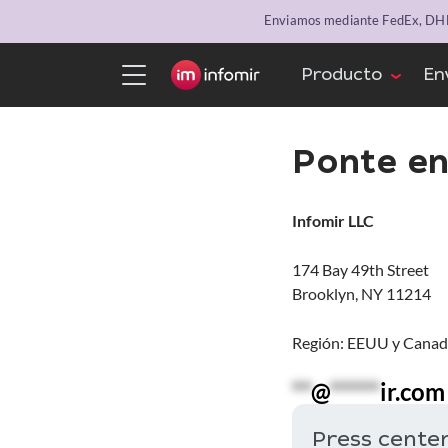
Enviamos mediante FedEx, DHL 
Producto
En
Ponte en
Infomir LLC
174 Bay 49th Street
Brooklyn, NY 11214
Región: EEUU y Cana
**
@
*****
ir.com
Press cente