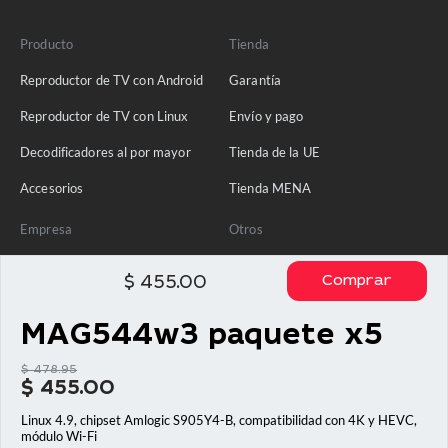
Producto
Tienda
Reproductor de TV con Android
Garantía
Reproductor de TV con Linux
Envío y pago
Decodificadores al por mayor
Tienda de la UE
Accesorios
Tienda MENA
Empresa
Otros
Sobre nosotros
Política de privacidad
Comprar
$
455.00
Ponte en contacto con
MAG544w3 paquete x5
Blog
$
478.95
Preguntas frecuentes
El
$
455.00
precio
El
original
Linux 4.9, chipset Amlogic S905Y4-B, compatibilidad con 4K y HEVC,
precio
era:
módulo Wi-Fi
actual