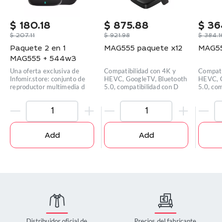
$
180.18
$
875.88
$
36
$
207.11
$
921.98
$
384.1
Paquete 2 en 1
MAG555 paquete x12
MAG55
MAG555 + 544w3
Una oferta exclusiva de
Compatibilidad con 4K y
Compati
Infomir.store: conjunto de
HEVC, GoogleTV, Bluetooth
HEVC, G
reproductor multimedia d
5.0, compatibilidad con D
5.0, co
Add
Add
Distribuidor oficial de
Precios del fabricante