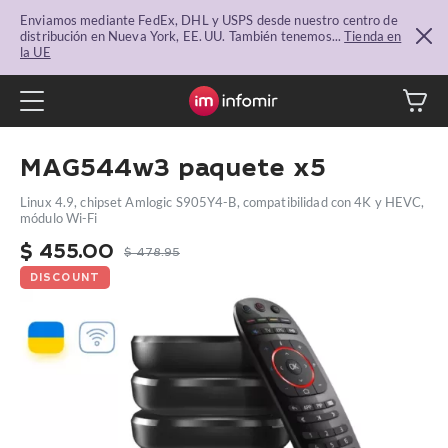
Enviamos mediante FedEx, DHL y USPS desde nuestro centro de
distribución en Nueva York, EE. UU. También tenemos...
Tienda en
la UE
MAG544w3 paquete x5
Linux 4.9, chipset Amlogic S905Y4-B, compatibilidad con 4K y HEVC,
módulo Wi-Fi
$
455.00
$
478.95
DISCOUNT