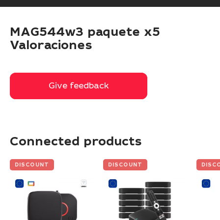
MAG544w3 paquete x5
Valoraciones
Give feedback
Give feedback
Connected products
DISCOUNT
DISCOUNT
DISC