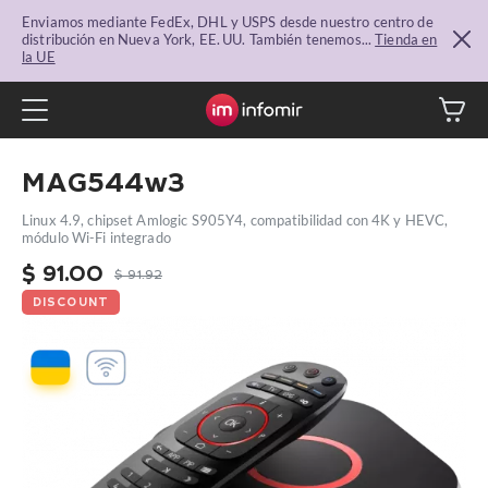
Enviamos mediante FedEx, DHL y USPS desde nuestro centro de
distribución en Nueva York, EE. UU. También tenemos...
Tienda en
la UE
MAG544w3
Linux 4.9, chipset Amlogic S905Y4, compatibilidad con 4K y HEVC,
módulo Wi-Fi integrado
$
91.00
$
91.92
DISCOUNT