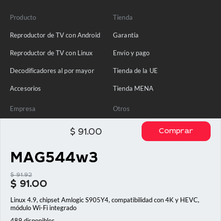
Producto
Tienda
Reproductor de TV con Android
Garantía
Reproductor de TV con Linux
Envío y pago
Decodificadores al por mayor
Tienda de la UE
Accesorios
Tienda MENA
Empresa
Otros
Sobre nosotros
Política de privacidad
Comprar
$
91.00
Ponte en contacto con
MAG544w3
Blog
$
91.92
Preguntas frecuentes
El
$
91.00
precio
El
original
Linux 4.9, chipset Amlogic S905Y4, compatibilidad con 4K y HEVC,
precio
era:
módulo Wi-Fi integrado
actual
$ 91.92.
es:
489 disponibles