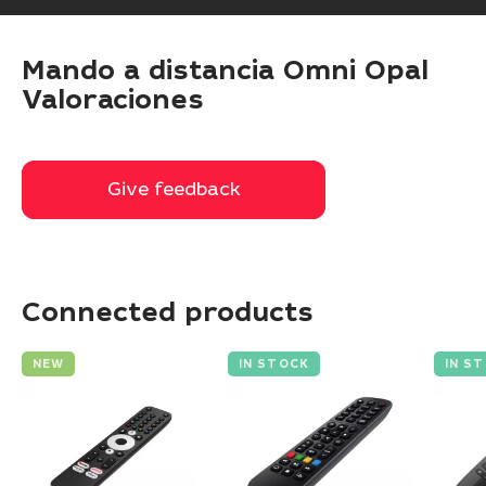
Mando a distancia Omni Opal
Valoraciones
Give feedback
Give feedback
Connected products
NEW
IN STOCK
IN S