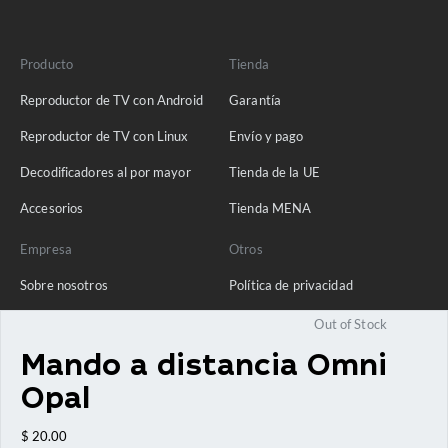
Producto
Tienda
Reproductor de TV con Android
Garantía
Reproductor de TV con Linux
Envío y pago
Decodificadores al por mayor
Tienda de la UE
Accesorios
Tienda MENA
Empresa
Otros
Sobre nosotros
Política de privacidad
Ponte en contacto con
Out of Stock
Blog
Mando a distancia Omni
Preguntas frecuentes
Opal
$
20.00