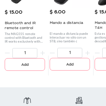
$
6.00
$
15
$
15.00
Mando a distancia
Mando
Bluetooth and IR
T4H
remote control
El mando a distancia puede
Esta es
The MAG555 remote
interactuar no sólo con un
gestiona
control with Bluetooth and
STB, sino también c
descodif
IR works exclusively with
the
Add
Add