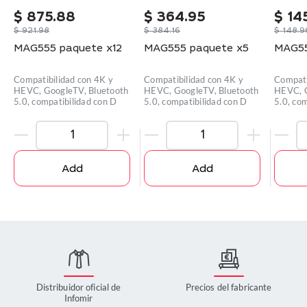
$
875.88
$
364.95
$
14
$
921.98
$
384.16
$
148.9
MAG555 paquete x12
MAG555 paquete x5
MAG55
Compatibilidad con 4K y
Compatibilidad con 4K y
Compati
HEVC, GoogleTV, Bluetooth
HEVC, GoogleTV, Bluetooth
HEVC, G
5.0, compatibilidad con D
5.0, compatibilidad con D
5.0, co
Add
Add
Distribuidor oficial de
Precios del fabricante
Infomir