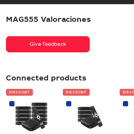
MAG555 Valoraciones
Give feedback
Give feedback
Connected products
DISCOUNT
DISCOUNT
DISC