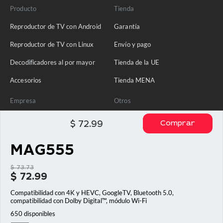
Producto
Tienda
Reproductor de TV con Android
Garantía
Reproductor de TV con Linux
Envío y pago
Decodificadores al por mayor
Tienda de la UE
Accesorios
Tienda MENA
Empresa
Otros
Sobre nosotros
Política de privacidad
Comprar
$
72.99
Ponte en contacto con
MAG555
Blog
$
73.73
Preguntas frecuentes
El
$
72.99
precio
El
original
Compatibilidad con 4K y HEVC, GoogleTV, Bluetooth 5.0,
precio
era:
compatibilidad con Dolby Digital™, módulo Wi-Fi
actual
$ 73.73.
es:
650 disponibles
$ 72.99.