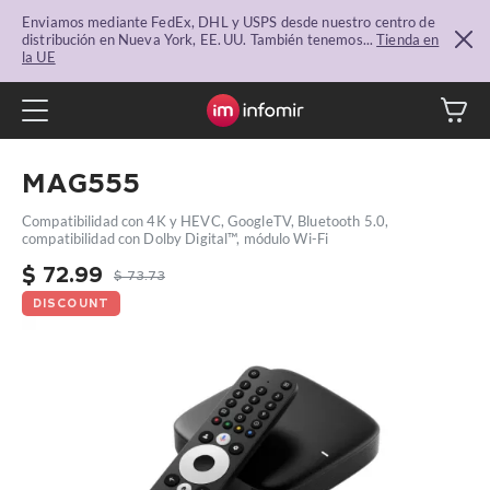
Enviamos mediante FedEx, DHL y USPS desde nuestro centro de
distribución en Nueva York, EE. UU. También tenemos...
Tienda en
la UE
MAG555
Compatibilidad con 4K y HEVC, GoogleTV, Bluetooth 5.0,
compatibilidad con Dolby Digital™, módulo Wi-Fi
$
72.99
$
73.73
DISCOUNT