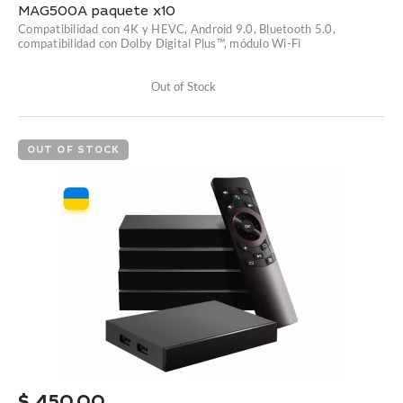
MAG500A paquete x10
Compatibilidad con 4K y HEVC, Android 9.0, Bluetooth 5.0,
compatibilidad con Dolby Digital Plus™, módulo Wi-Fi
Out of Stock
OUT OF STOCK
$
450.00