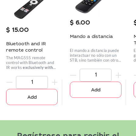
$
6.00
$
15.00
Mando a distancia
Bluetooth and IR
El mando a distancia puede
E
remote control
interactuar no sólo con un
g
The MAG555 remote
STB, sino también con otros
d
control with Bluetooth and
equipos.
IR works
exclusively with
the MAG555
set-top box.
Add
Add