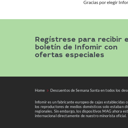
Gracias por elegir Info
Regístrese para recibir e
boletín de Infomir con
ofertas especiales
Home
Descuentos de Semana Santa en todos los desc
Infomir es un fabricante europeo de cajas establecidas 
los reproductores de medios domésticos solo estaban dis
regionales. Sin embargo, los dispositivos MAG ahora est
internacional directamente de nuestro minorista oficial.