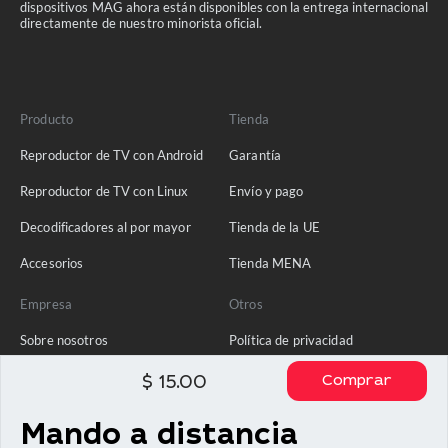
dispositivos MAG ahora están disponibles con la entrega internacional
directamente de nuestro minorista oficial.
Producto
Tienda
Reproductor de TV con Android
Garantía
Reproductor de TV con Linux
Envío y pago
Decodificadores al por mayor
Tienda de la UE
Accesorios
Tienda MENA
Empresa
Otros
Sobre nosotros
Política de privacidad
Ponte en contacto con
Comprar
$
15.00
Blog
Mando a distancia
Preguntas frecuentes