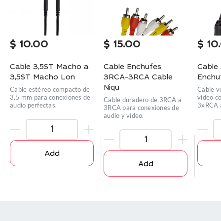
$
10.00
$
15.00
$
10
Cable 3,5ST Macho a
Cable Enchufes
Cable
3,5ST Macho Lon
3RCA-3RCA Cable
Enchuf
Niqu
Cable estéreo compacto de
Cable ve
3,5 mm para conexiones de
vídeo c
Cable duradero de 3RCA a
audio perfectas.
3xRCA a
3RCA para conexiones de
audio y vídeo.
Add
Add