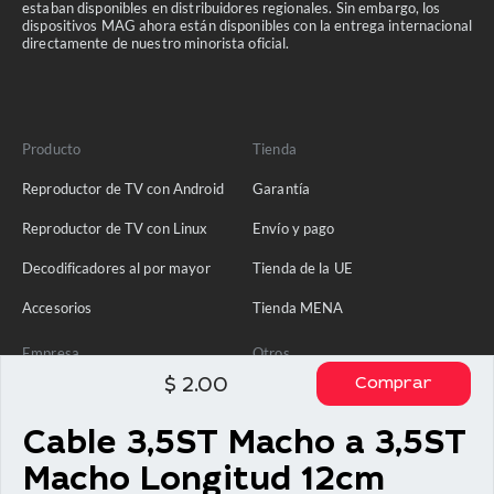
estaban disponibles en distribuidores regionales. Sin embargo, los
dispositivos MAG ahora están disponibles con la entrega internacional
directamente de nuestro minorista oficial.
Producto
Tienda
Reproductor de TV con Android
Garantía
Reproductor de TV con Linux
Envío y pago
Decodificadores al por mayor
Tienda de la UE
Accesorios
Tienda MENA
Empresa
Otros
Comprar
$
2.00
Sobre nosotros
Política de privacidad
Ponte en contacto con
Cable 3,5ST Macho a 3,5ST
Blog
Macho Longitud 12cm