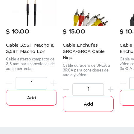
$
10.00
$
15.00
$
10
Cable 3,5ST Macho a
Cable Enchufes
Cable
3,5ST Macho Lon
3RCA-3RCA Cable
Enchuf
Niqu
Cable estéreo compacto de
Cable ve
3,5 mm para conexiones de
vídeo c
Cable duradero de 3RCA a
audio perfectas.
3xRCA a
3RCA para conexiones de
audio y vídeo.
Add
Add