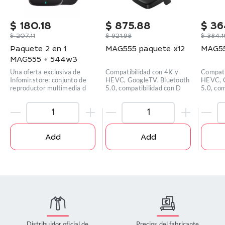
$
180.18
$
875.88
$
36
$
207.11
$
921.98
$
384.1
Paquete 2 en 1
MAG555 paquete x12
MAG55
MAG555 + 544w3
Una oferta exclusiva de
Compatibilidad con 4K y
Compati
Infomir.store: conjunto de
HEVC, GoogleTV, Bluetooth
HEVC, G
reproductor multimedia d
5.0, compatibilidad con D
5.0, co
Add
Add
Distribuidor oficial de
Precios del fabricante