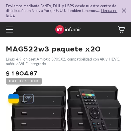
Enviamos mediante FedEx, DHL y USPS desde nuestro centro de
distribución en Nueva York, EE. UU. También tenemos...
Tienda en
la UE
MAG522w3 paquete x20
Linux 4.9, chipset Amlogic S905X2, compatibilidad con 4K y HEVC,
módulo Wi-Fi integrado
$
1 904.87
OUT OF STOCK