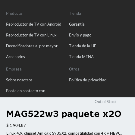
Producto
Tienda
Reproductor de TV con Android
Garantía
Reproductor de TV con Linux
Envío y pago
Decodificadores al por mayor
Tienda de la UE
Accesorios
Tienda MENA
Empresa
Otros
Sobre nosotros
Política de privacidad
Ponte en contacto con
Blog
Out of Stock
Preguntas frecuentes
MAG522w3 paquete x20
$
1 904.87
Linux 4.9, chipset Amlogic S905X2, compatibilidad con 4K y HEVC,