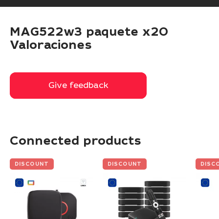
MAG522w3 paquete x20
Valoraciones
Give feedback
Give feedback
Connected products
DISCOUNT
DISCOUNT
DISC