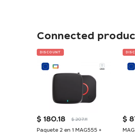
Connected produc
DISCOUNT
DIS
$
180.18
$
8
$
207.11
Paquete 2 en 1 MAG555 +
MAG5