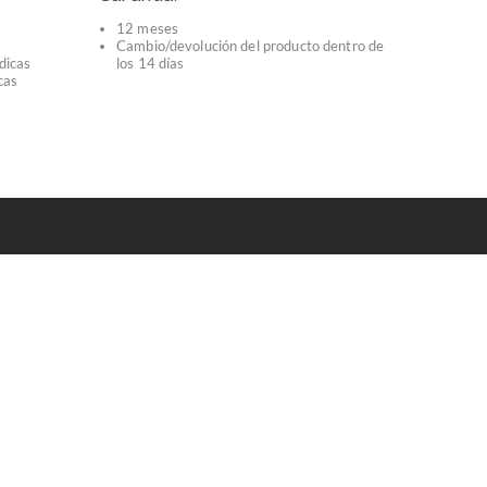
12 meses
Cambio/devolución del producto dentro de
dicas
los 14 días
cas