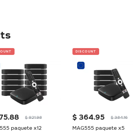
ts
COUNT
DISCOUNT
75.88
$
364.95
$
921.98
$
384.16
55 paquete x12
MAG555 paquete x5