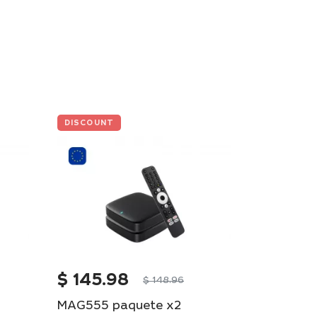
DISCOUNT
DISCOUNT
$
145.98
$
4 53
$
148.96
MAG555 paquete x2
MAG540w