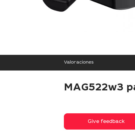
Valoraciones
MAG522w3 pa
Give feedback
Give feedback