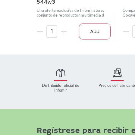
544w3
Una oferta exclusiva de Infomir.store:
Compat
conjunto de reproductor multimedia d
Google
con D
Add
Distribuidor oficial de
Precios del fabricant
Infomir
Regístrese para recibir e