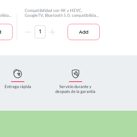
Compatibilidad con 4K y HEVC,
Linux 4.9, ch
ilidad
GoogleTV, Bluetooth 5.0, compatibilidad
compatibilid
con D
d
Add
Entrega rápida
Servicio durante y
después de la garantía