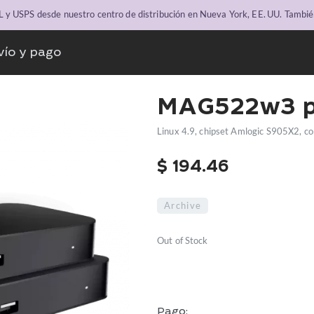
y USPS desde nuestro centro de distribución en Nueva York, EE. UU. Tambié
vío y pago
MAG522w3 p
Linux 4.9, chipset Amlogic S905X2, c
$
194.46
Archive
Out of Stock
Pago: