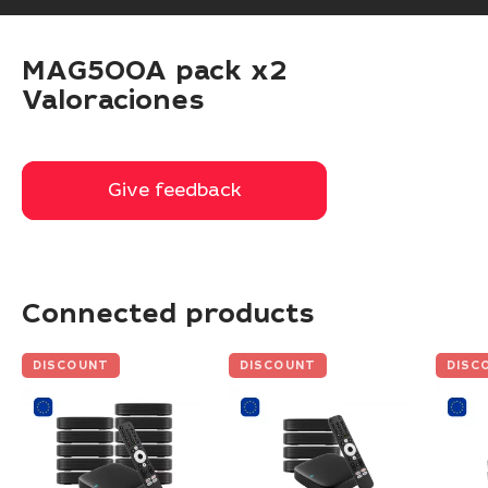
MAG500A pack x2
Valoraciones
Give feedback
Give feedback
Connected products
DISCOUNT
DISCOUNT
DISC