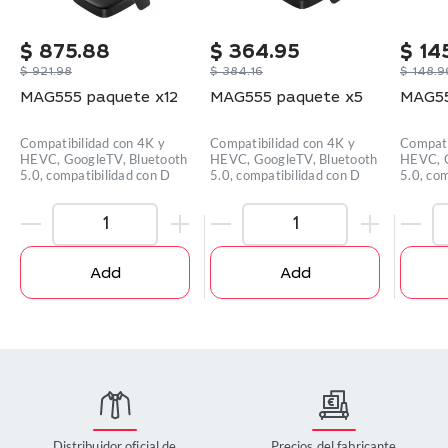
$
875.88
$
364.95
$
14
$
921.98
$
384.16
$
148.9
MAG555 paquete x12
MAG555 paquete x5
MAG55
Compatibilidad con 4K y
Compatibilidad con 4K y
Compati
HEVC, GoogleTV, Bluetooth
HEVC, GoogleTV, Bluetooth
HEVC, G
5.0, compatibilidad con D
5.0, compatibilidad con D
5.0, co
Add
Add
Distribuidor oficial de
Precios del fabricante