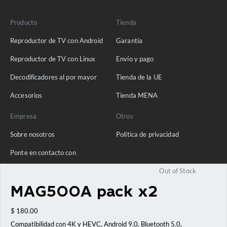
Producto
Tienda
Reproductor de TV con Android
Garantía
Reproductor de TV con Linux
Envío y pago
Decodificadores al por mayor
Tienda de la UE
Accesorios
Tienda MENA
Empresa
Otros
Sobre nosotros
Política de privacidad
Ponte en contacto con
Blog
Out of Stock
Preguntas frecuentes
MAG500A pack x2
$
180.00
Compatibilidad con 4K y HEVC, Android 9.0, Bluetooth 5.0,