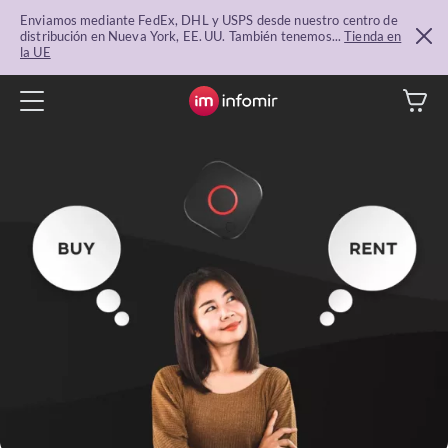
Enviamos mediante FedEx, DHL y USPS desde nuestro centro de
distribución en Nueva York, EE. UU. También tenemos...
Tienda en
la UE