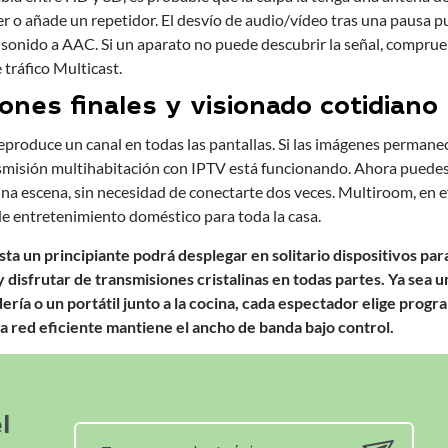
uter o añade un repetidor. El desvío de audio/vídeo tras una pausa
sonido a AAC. Si un aparato no puede descubrir la señal, compru
tráfico Multicast.
nes finales y visionado cotidiano
reproduce un canal en todas las pantallas. Si las imágenes permane
nsmisión multihabitación con IPTV está funcionando. Ahora puedes 
una escena, sin necesidad de conectarte dos veces. Multiroom, en e
e entretenimiento doméstico para toda la casa.
sta un principiante podrá desplegar en solitario dispositivos par
 disfrutar de transmisiones cristalinas en todas partes. Ya sea un
dería o un portátil junto a la cocina, cada espectador elige pro
a red eficiente mantiene el ancho de banda bajo control.
l