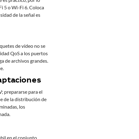
i 5 o Wi-Fi 6. Coloca
nsidad de la señal es
aquetes de vídeo no se
ridad QoS a los puertos
ga de archivos grandes.
e.
aptaciones
V; prepararse para el
 de la distribución de
rminadas, los
nada.
bil en el conjunto