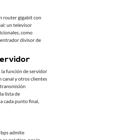
n router gigabit con
l: un televisor
dicionales, como
centrador divisor de
servidor
la función de servidor
n canal y otros clientes
 transmisión
a lista de
a cada punto final,
 Mbps admite
es práctico, por lo