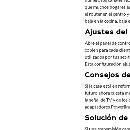
que muchos hogares ado
el router en el centro y
baja en la cocina, baja 
Ajustes del 
Abre el panel de contr
copien para cada clien
utilizados por tus
set-
Esta configuración aju
Consejos de
Si la casa está en refo
futuro ahora cuesta me
la señal de TV y de los
adaptadores Powerline 
Solución d
Si una transmisión cam