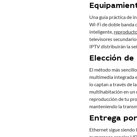
Equipamient
Una guía práctica de in
Wi-Fi de doble banda q
inteligente,
reproducto
televisores secundarios
IPTV distribuirán la se
Elección de
El método más sencillo
multimedia integrada en
lo captan a través de 
multihabitación en un 
reproducción de tu prov
manteniendo la transmi
Entrega por
Ethernet sigue siendo 
numerosos canales HD s