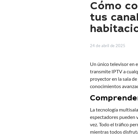
Cómo con
tus cana
habitaci
24 de abril de 2025
Un único televisor en e
transmite IPTV a cualqu
proyector en la sala de
conocimientos avanzad
Comprender 
La tecnología multisal
espectadores pueden ve
vez. Todo el tráfico pe
mientras todos disfrut