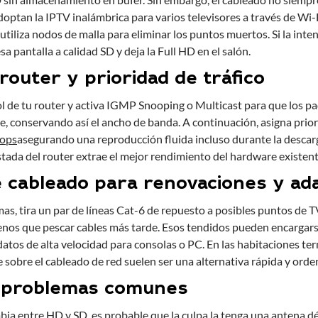
ptan la IPTV inalámbrica para varios televisores a través de Wi-F
 utiliza nodos de malla para eliminar los puntos muertos. Si la inte
esa pantalla a calidad SD y deja la Full HD en el salón.
router y prioridad de tráfico
ol de tu router y activa IGMP Snooping o Multicast para que los p
te, conservando así el ancho de banda. A continuación, asigna prio
tops
asegurando una reproducción fluida incluso durante la descar
stada del router extrae el mejor rendimiento del hardware existent
 cableado para renovaciones y ad
rmas, tira un par de líneas Cat-6 de repuesto a posibles puntos de T
nos que pescar cables más tarde. Esos tendidos pueden encargarse
 datos de alta velocidad para consolas o PC. En las habitaciones te
sobre el cableado de red suelen ser una alternativa rápida y orde
e problemas comunes
bia entre HD y SD, es probable que la culpa la tenga una antena dé