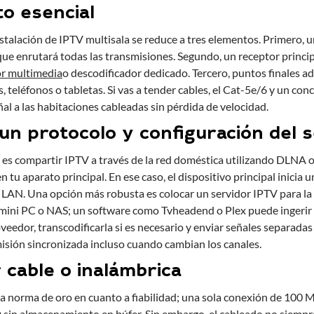
o esencial
stalación de IPTV multisala se reduce a tres elementos. Primero, u
ue enrutará todas las transmisiones. Segundo, un receptor principa
r multimedia
o descodificador dedicado. Tercero, puntos finales a
, teléfonos o tabletas. Si vas a tender cables, el Cat-5e/6 y un con
ñal a las habitaciones cableadas sin pérdida de velocidad.
 un protocolo y configuración del 
 es compartir IPTV a través de la red doméstica utilizando DLNA o 
 tu aparato principal. En ese caso, el dispositivo principal inicia u
la LAN. Una opción más robusta es colocar un servidor IPTV para la
mini PC o NAS; un software como Tvheadend o Plex puede ingerir l
eedor, transcodificarla si es necesario y enviar señales separadas 
sión sincronizada incluso cuando cambian los canales.
 cable o inalámbrica
la norma de oro en cuanto a fiabilidad; una sola conexión de 100
in almacenamiento en búfer. Sin embargo, el cableado no siempre 