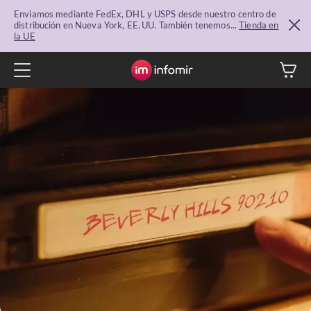
Enviamos mediante FedEx, DHL y USPS desde nuestro centro de
distribución en Nueva York, EE. UU. También tenemos...
Tienda en
la UE