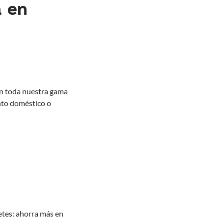
 en
 en toda nuestra gama
nto doméstico o
etes: ahorra más en