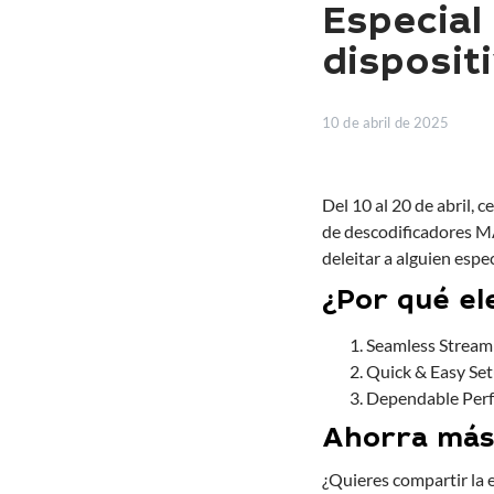
Especial
disposit
10 de abril de 2025
Del 10 al 20 de abril,
de descodificadores M
deleitar a alguien espe
¿Por qué el
Seamless Streami
Quick & Easy Set
Dependable Perfo
Ahorra más
¿Quieres compartir la