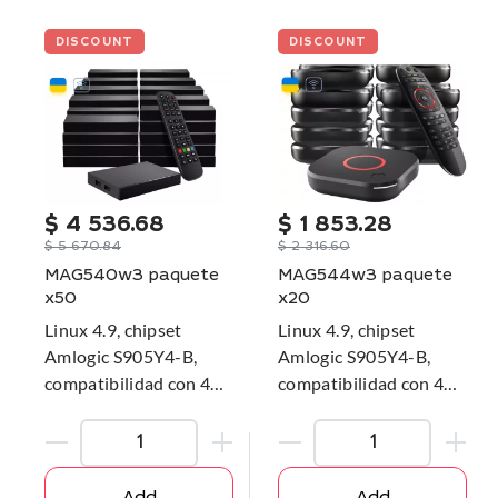
DISCOUNT
DISCOUNT
$
4 536.68
$
1 853.28
$
5 670.84
$
2 316.60
MAG540w3 paquete
MAG544w3 paquete
x50
x20
Linux 4.9, chipset
Linux 4.9, chipset
Amlogic S905Y4-B,
Amlogic S905Y4-B,
compatibilidad con 4K
compatibilidad con 4K
y HEVC, módulo Wi-Fi
y HEVC, módulo Wi-Fi