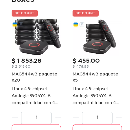
Boxes
DISCOUNT
DISCOUNT
$
1 853.28
$
455.00
$
2 316.60
$
478.95
MAG544w3 paquete
MAG544w3 paquete
x20
x5
Linux 4.9, chipset
Linux 4.9, chipset
Amlogic S905Y4-B,
Amlogic S905Y4-B,
compatibilidad con 4K
compatibilidad con 4K
y HEVC, módulo Wi-Fi
y HEVC, módulo Wi-Fi